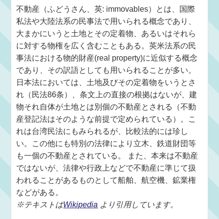
不動産（ふどうさん、英: immovables）とは、国際
私法や大陸法系の民事法で用いられる概念であり、
大まかにいうと土地とその定着物、あるいはそれら
に対する物権を広く含むこともある。英米法系の民
事法における物的財産(real property)に近似する概念
であり、その訳語としても用いられることが多い。
日本法においては、土地及びその定着物をいうとさ
れ（民法86条）、条文上の直接の根拠はないが、建
物それ自体が土地とは別個の不動産とされる（不動
産登記法はそのような前提で定められている）。こ
れは台湾民法にもみられるが、比較法的には珍し
い。この他にも特別の法律により立木、鉄道財団等
も一個の不動産とされている。 また、本来は不動産
ではないが、法律や行政上などで不動産に準じて扱
われることがあるものとして船舶、航空機、鉱業権
などがある。
※テキストは
Wikipedia
より引用しています。