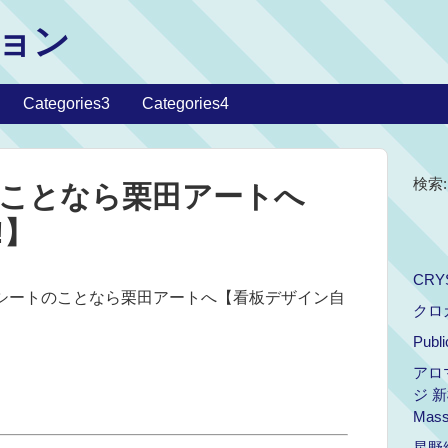
ョン
Categories3
Categories4
検索:
ことなら栗田アートへ
!】
CRY
トシートのことなら栗田アートへ【看板デザイン自
クロ
Publ
アロ
ジ 新橋
Mass
星野