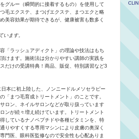
CLIN
をグルー（瞬間的に接着するもの）を使用して
つ毛エクステ、まつげエクステ、まつエクと略
め美容効果が期待できるが、健康被害も数多く
。
ています。
容「ラッシュアディクト」の理論や技法はもち
頂けます。施術法は分かりやすい講師の実践を
スだけの受講特典！商品、販促、特別講習など3
年に日本に初上陸した、ノンニードルメソセラピー
の「まつ毛育成トリートメント」のことです。
サロン、ネイルサロンなどが取り扱っています
ロンが続々増え続けています。トリートメント
得しているナノペプチドや各種ビタミンを、特
通りやすくする専用マシンにより皮膚の奥深く
専門医、眼科医監修なので安全性も心配ありま