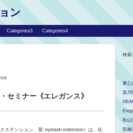
ョン
Categories3
Categories4
検索:
nce
東心
及川
習・セミナー《エレガンス》
DEA
Ereg
松山
医療法
ション、英: eyelash extension）は、化