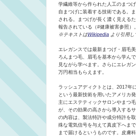
学繊維等から作られた人工のまつげ
自まつげに装着する技術である。ま
される。まつげが長く濃く見えるた
報告されている（#健康被害参照）
※テキストは
Wikipedia
より引用し
エレガンスでは最新まつげ・眉毛美
ろんまつ毛、眉毛を基本から学んで
見ながら学べます。さらにエレガン
万円相当もらえます。
ラッシュアディクトとは、2017
という最新技術を用いたアメリカ発
主にエステティックサロンやまつ毛
が、その効果の高さから導入するサ
の内容は、製法特許や成分特許を取
殊な電気信号を与えて真皮下へまで
まで届けるというものです。皮膚科