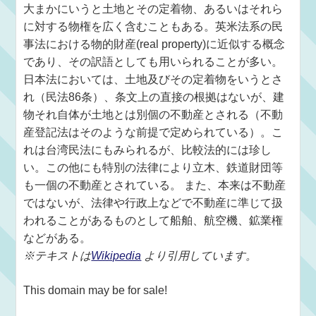
大まかにいうと土地とその定着物、あるいはそれら
に対する物権を広く含むこともある。英米法系の民
事法における物的財産(real property)に近似する概念
であり、その訳語としても用いられることが多い。
日本法においては、土地及びその定着物をいうとさ
れ（民法86条）、条文上の直接の根拠はないが、建
物それ自体が土地とは別個の不動産とされる（不動
産登記法はそのような前提で定められている）。こ
れは台湾民法にもみられるが、比較法的には珍し
い。この他にも特別の法律により立木、鉄道財団等
も一個の不動産とされている。 また、本来は不動産
ではないが、法律や行政上などで不動産に準じて扱
われることがあるものとして船舶、航空機、鉱業権
などがある。
※テキストは
Wikipedia
より引用しています。
This domain may be for sale!